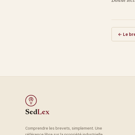
Bonne lectu
← Le br
§
Sed
Lex
Comprendre les brevets, simplement. Une
référence libre sur la propriété industrielle,