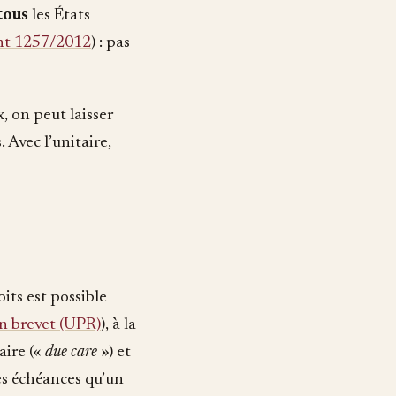
tous
les États
nt 1257/2012
) : pas
x, on peut laisser
 Avec l’unitaire,
its est possible
un brevet (UPR)
), à la
aire («
due care
») et
es échéances qu’un