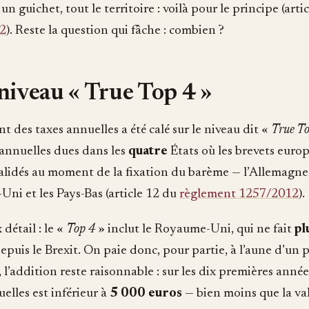
un guichet, tout le territoire : voilà pour le principe (art
2
). Reste la question qui fâche : combien ?
niveau « True Top 4 »
 des taxes annuelles a été calé sur le niveau dit «
True T
 annuelles dues dans les
quatre
États où les brevets europ
alidés au moment de la fixation du barème — l’Allemagne, 
ni et les Pays-Bas (article 12 du
règlement 1257/2012
).
détail : le «
Top 4
» inclut le Royaume-Uni, qui ne fait
pl
puis le Brexit. On paie donc, pour partie, à l’aune d’un pa
 l’addition reste raisonnable : sur les dix premières année
elles est inférieur à
5 000 euros
— bien moins que la val