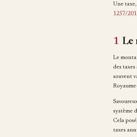
Une taxe, 
1257/201
1
Le 
Le montant
des taxes
souvent v
Royaume-U
Savoureux 
système de
Cela posé,
taxes annu