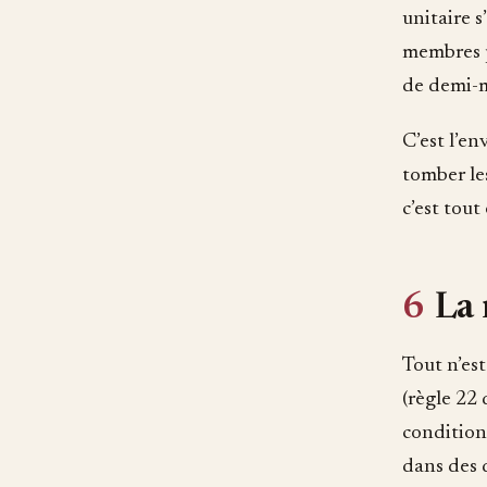
unitaire s
membres pa
de demi-m
C’est l’en
tomber les
c’est tout
6
La 
Tout n’est
(règle 22
condition 
dans des 