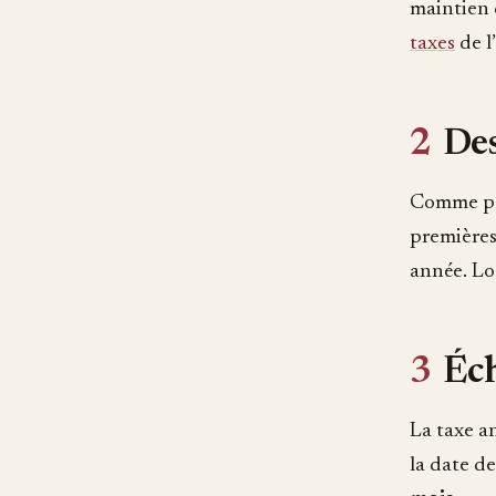
maintien 
taxes
de l
2
Des
Comme pou
premières 
année. Log
3
Éch
La taxe a
la date d