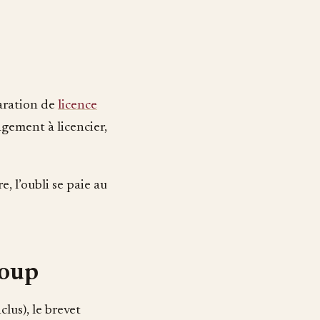
laration de
licence
agement à licencier,
e, l’oubli se paie au
coup
lus), le brevet