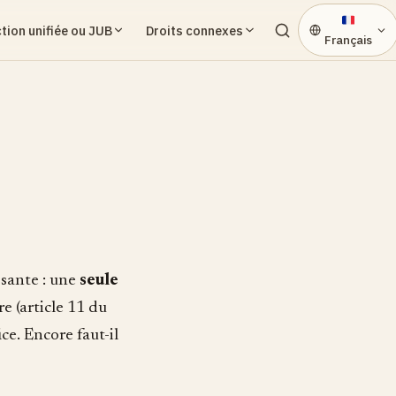
ction unifiée ou JUB
Droits connexes
Français
ssante : une
seule
re (article 11 du
ice. Encore faut-il