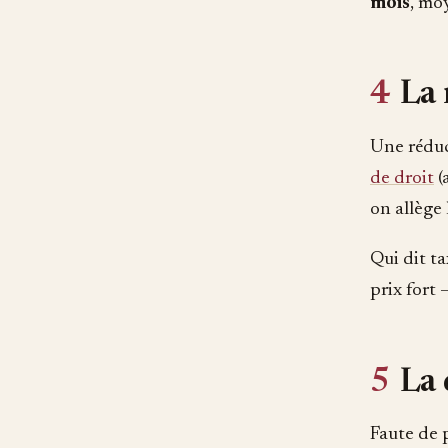
mois
, mo
4
La 
Une rédu
de droit
(
on allège 
Qui dit ta
prix fort 
5
La 
Faute de p