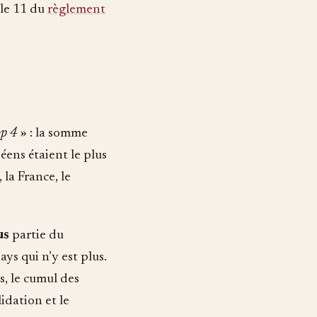
icle 11 du
règlement
op 4
» : la somme
éens étaient le plus
la France, le
us
partie du
ys qui n’y est plus.
s, le cumul des
idation et le