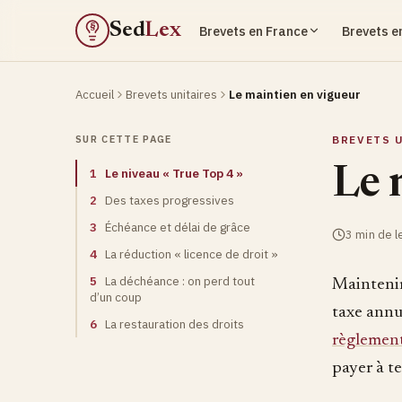
Sed
Lex
Brevets en France
Brevets e
§
Accueil
Brevets unitaires
Le maintien en vigueur
SUR CETTE PAGE
BREVETS 
Le 
1
Le niveau « True Top 4 »
2
Des taxes progressives
3
Échéance et délai de grâce
3 min de l
4
La réduction « licence de droit »
5
La déchéance : on perd tout
Maintenir 
d’un coup
taxe annu
6
La restauration des droits
règlemen
payer à t