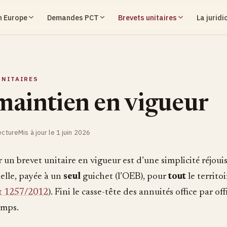
n Europe
Demandes PCT
Brevets unitaires
La juridi
UNITAIRES
maintien en vigueur
ecture
Mis à jour le 1 juin 2026
un brevet unitaire en vigueur est d’une simplicité réjoui
elle, payée à un
seul
guichet (l’OEB), pour
tout
le territoi
t 1257/2012
). Fini le casse-tête des annuités office par off
emps.