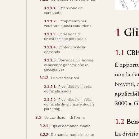
3.1.1.1
Estensione del
contenuto
3.1.1.2
Competenza per
verificare questa condizione
1
Gli
3.1.1.3
Correzione di
un’estensione potenziale
3.1.1.4
Contenuto della
domanda
1.1
CBE 
3.1.1.5
Domanda divisionale
È opportun
di seconda generazione (e
successive)
non la da
3.1.2
Le rivendicazioni
brevetti, 
3.1.2.1
Rivendicazioni della
domanda madre
applicabil
3.1.2.2
Rivendicazioni della
2000 », G
domanda divisionale e double
patenting
3.2
Le condizioni di forma
1.2
Bene
3.2.1
Tipi di domanda madre
La divisi
3.2.2
Domanda madre in corso