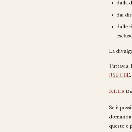
dalla d
dai di
dalle r
escluse
La divulg
Tuttavia,
R56 CBE
.
3.1.1.5
Do
Se è poss
domanda p
questo è p