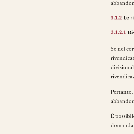
abbandonat
3.1.2
Le r
3.1.2.1
Ri
Se nel co
rivendicaz
divisional
rivendica
Pertanto,
abbandono
È possibi
domanda d