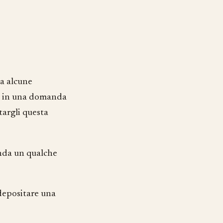
na alcune
rle in una domanda
utargli questa
enda un qualche
 depositare una