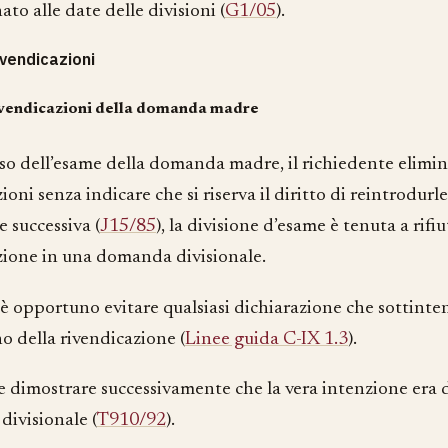
o alle date delle divisioni (
G1/05
).
ivendicazioni
vendicazioni della domanda madre
rso dell’esame della domanda madre, il richiedente elimi
ioni senza indicare che si riserva il diritto di reintrodu
e successiva (
J15/85
), la divisione d’esame è tenuta a rifi
zione in una domanda divisionale.
 è opportuno evitare qualsiasi dichiarazione che sottint
 della rivendicazione (
Linee guida C-IX 1.3
).
le dimostrare successivamente che la vera intenzione era
ivisionale (
T910/92
).