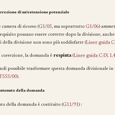
rrezione di un’estensione potenziale
 camera di ricorso (
G1/05
, ma soprattutto
G1/06
) ammet
requisito possano essere corrette dopo la divisione, anch
 della divisione non sono più soddisfatte (
Linee guida C
è correzione, la domanda è
respinta
(
Linee guida C-IX 1.
ndi possibile trasformare questa domanda divisionale i
T555/00)
.
ntenuto della domanda
uto della domanda è costituito (
G11/91
) :