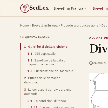
Sed
Lex
Brevetti in Francia
Brevetti 
§
Home
Brevetti in Europa
Procedura di concessione
Depo
IN QUESTA PAGINA
ALCUNI D
Div
1
Gli effetti della divisione
1.1
CBE applicabile
1.2
Beneficio della data di
24 min di 
deposito anteriore
1.3
Pubblicazione del fascicolo
2
L’utilità delle domande
divisionali
3
Le condizioni per dividere una
domanda
3.1
Le condizioni di fondo
3.1.1
Contenuto della domanda