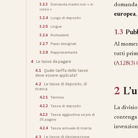
domanda 
3.2.3
Domanda madre non « in
corso »
europea
3.2.4
Luogo di deposito
3.2.5
Lingue
1.3
Pubb
3.2.6
Richiedenti
3.2.7
Paesi designati
Al moment
3.2.8
Rappresentante
tutti pri
4
Le tasse da pagare
(
A128(3)
4.1
Quale tariffa delle tasse
deve essere applicata?
4.2
Le tasse di deposito, di
ricerca
2
L’u
4.2.1
Termine
4.2.2
Tassa di deposito
La divisio
4.2.3
Tassa aggiuntiva se più di
contenga p
35 pagine
invenzion
4.2.4
Tassa annuale di ricerca
4.3
Le tasse di designazione