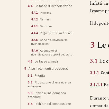
Infatti, 
4.4
Le tasse di rivendicazione
l’esame p
4.4.1
Principio
4.4.2
Termini
Il deposi
4.4.3
Sanzione
4.4.4
Pagamento insufficiente
4.4.5
Caso del rinvio per le
3
Le 
rivendicazioni
4.4.6
Abandono di
rivendicazione dopo il deposito
3.1
Le c
4.5
Le tasse annuali
5
Alcuni elementi procedurali
3.1.1
Con
5.1
Priorità
5.2
Produzione di una ricerca
3.1.1.1
Es
anteriore
5.3
Rinvio a una domanda
anteriore
Durante u
5.4
Richiesta di concessione
domanda o