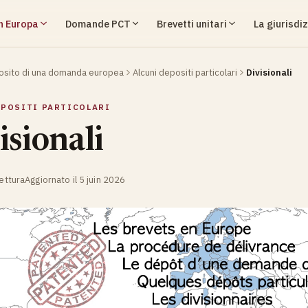
in Europa
Domande PCT
Brevetti unitari
La giurisdiz
sito di una domanda europea
Alcuni depositi particolari
Divisionali
EPOSITI PARTICOLARI
isionali
lettura
Aggiornato il 5 juin 2026