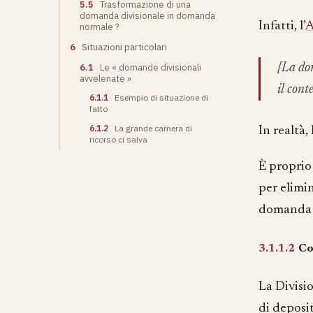
5.5
Trasformazione di una
domanda divisionale in domanda
Infatti, l’
A
normale ?
6
Situazioni particolari
[La dom
6.1
Le « domande divisionali
avvelenate »
il cont
6.1.1
Esempio di situazione di
fatto
6.1.2
La grande camera di
In realtà, 
ricorso ci salva
È proprio 
per elimin
domanda 
3.1.1.2
Co
La Divisi
di deposi