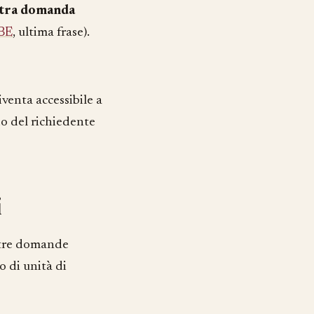
altra domanda
BE
, ultima frase).
venta accessibile a
do del richiedente
i
ostre domande
o di unità di