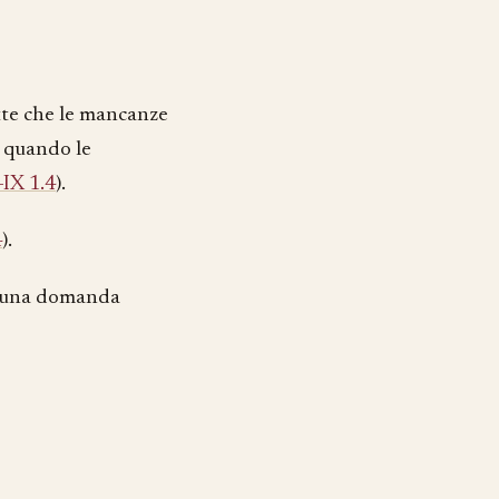
te che le mancanze
e quando le
-IX 1.4
).
4
).
n una domanda