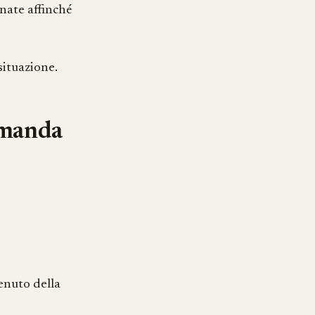
nate affinché
situazione.
omanda
enuto della