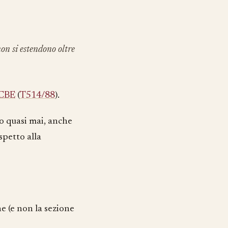
on si estendono oltre
 CBE
(
T514/88
).
(o quasi mai, anche
spetto alla
e (e non la sezione