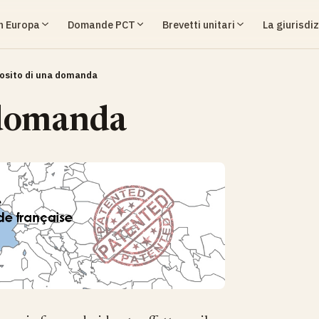
in Europa
Domande PCT
Brevetti unitari
La giurisdiz
osito di una domanda
 domanda