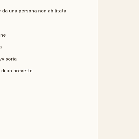
 da una persona non abilitata
one
a
vvisoria
 di un brevetto