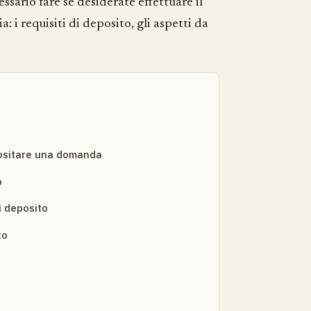
ssario fare se desiderate effettuare il
 i requisiti di deposito, gli aspetti da
ositare una domanda
o
i deposito
to