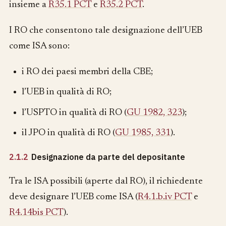
insieme a
R35.1 PCT
e
R35.2 PCT
.
I RO che consentono tale designazione dell’UEB
come ISA sono:
i RO dei paesi membri della CBE;
l’UEB in qualità di RO;
l’USPTO in qualità di RO (
GU 1982, 323
);
il JPO in qualità di RO (
GU 1985, 331
).
2.1.2
Designazione da parte del depositante
Tra le ISA possibili (aperte dal RO), il richiedente
deve designare l’UEB come ISA (
R4.1.b.iv PCT
e
R4.14bis PCT
).