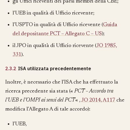
gli Uffici riceventi dei paesi membri della CBE;
l’UEB in qualità di Ufficio ricevente;
l’USPTO in qualità di Ufficio ricevente (
Guida
del depositante PCT – Allegato C – US
);
il JPO in qualità di Ufficio ricevente (
JO 1985,
331
).
2.3.2
ISA utilizzata precedentemente
Inoltre, è necessario che l’ISA che ha effettuato la
ricerca precedente sia stata («
PCT – Accordo tra
l’UEB e l’OMPI ai sensi del PCT
« ,
JO 2014, A117
che
modifica l’Allegato A di tale accordo):
l’UEB,