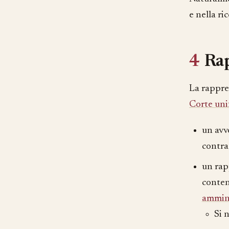
e nella ri
4
Ra
La rappres
Corte unif
un avv
contra
un rap
conten
ammini
Si 