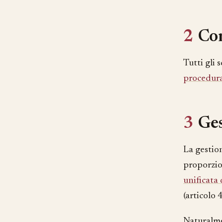
2
Com
Tutti gli
procedur
3
Ges
La gestio
proporzion
unificata 
(articolo 4
Naturalme