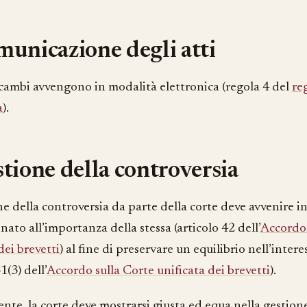
unicazione degli atti
 scambi avvengono in modalità elettronica (regola 4 del
re
a
).
tione della controversia
ne della controversia da parte della corte deve avvenire 
ato all’importanza della stessa (articolo 42 dell’
Accordo 
dei brevetti
) al fine di preservare un equilibrio nell’intere
1(3) dell’
Accordo sulla Corte unificata dei brevetti
).
nte, la corte deve mostrarsi giusta ed equa nella gestione