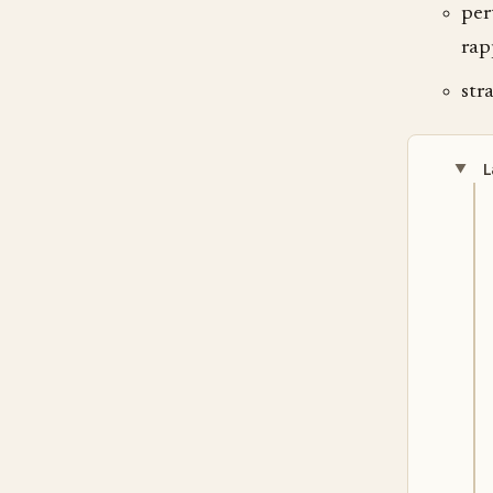
per
rap
str
L