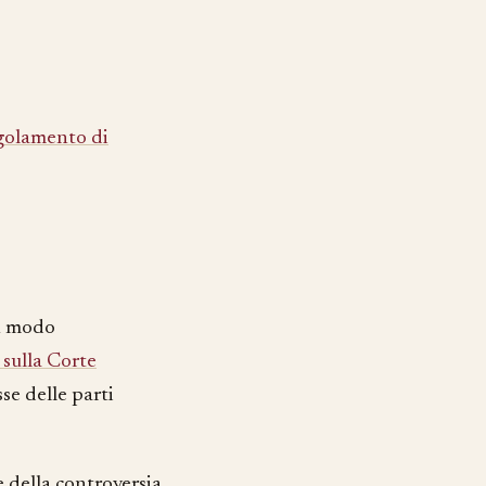
golamento di
in modo
sulla Corte
sse delle parti
 della controversia