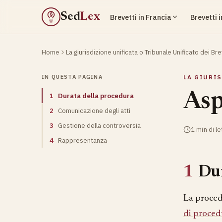
Sed
Lex
Brevetti in Francia
Brevetti 
§
Home
La giurisdizione unificata o Tribunale Unificato dei Bre
IN QUESTA PAGINA
LA GIURI
Asp
1
Durata della procedura
2
Comunicazione degli atti
3
Gestione della controversia
1 min di le
4
Rappresentanza
1
Dur
La proced
di proced