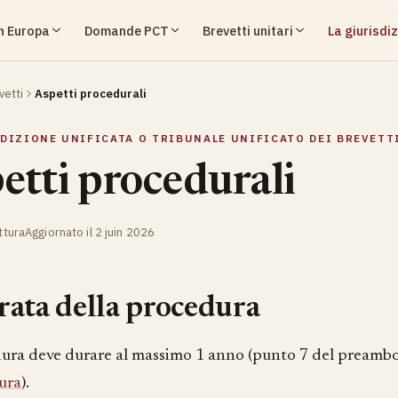
in Europa
Domande PCT
Brevetti unitari
La giurisdiz
vetti
Aspetti procedurali
SDIZIONE UNIFICATA O TRIBUNALE UNIFICATO DEI BREVETT
etti procedurali
ttura
Aggiornato il 2 juin 2026
ata della procedura
ura deve durare al massimo 1 anno (punto 7 del preamb
ura
).