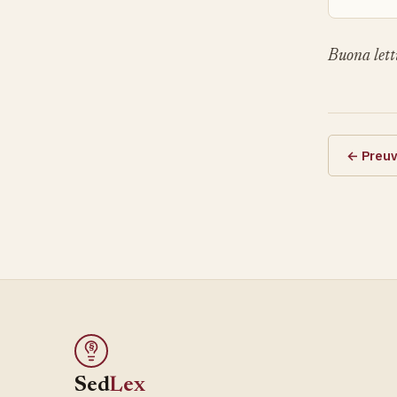
Buona lett
← Preuv
§
Sed
Lex