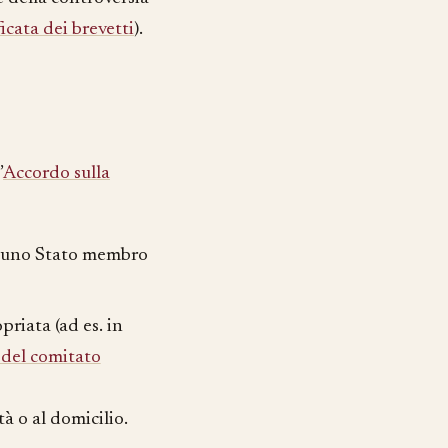
icata dei brevetti
).
’
Accordo sulla
di uno Stato membro
riata (ad es. in
 del comitato
tà o al domicilio.