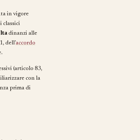
ta in vigore
 classici
lta
dinanzi alle
, dell’
accordo
e.
sivi (articolo 83,
iliarizzare con la
enza prima di