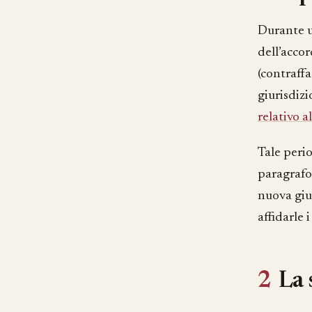
Durante u
dell’accor
(contraff
giurisdizi
relativo 
Tale peri
paragrafo 
nuova giur
affidarle i
2
La 