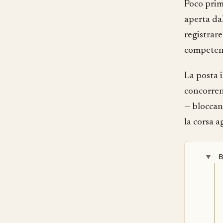
Poco prim
aperta da
registrare
competenz
La posta 
concorren
— bloccand
la corsa a
B