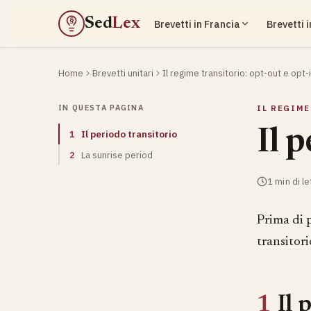
Sed
Lex
Brevetti in Francia
Brevetti 
§
Home
Brevetti unitari
Il regime transitorio: opt-out e opt-
IN QUESTA PAGINA
IL REGIME
Il 
1
Il periodo transitorio
2
La sunrise period
1 min di le
Prima di p
transitori
1
Il 