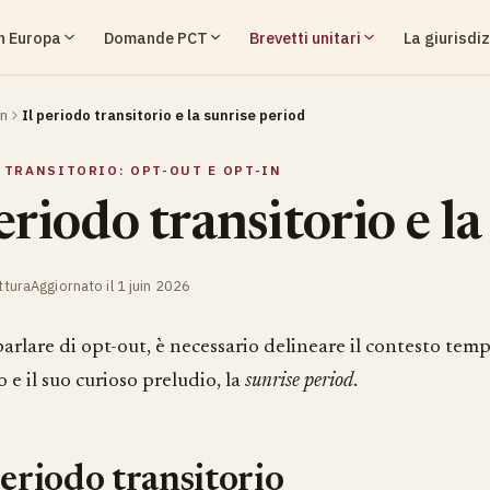
in Europa
Domande PCT
Brevetti unitari
La giurisdiz
in
Il periodo transitorio e la sunrise period
 TRANSITORIO: OPT-OUT E OPT-IN
periodo transitorio e l
ttura
Aggiornato il 1 juin 2026
arlare di opt-out, è necessario delineare il contesto temp
o e il suo curioso preludio, la
sunrise period
.
periodo transitorio