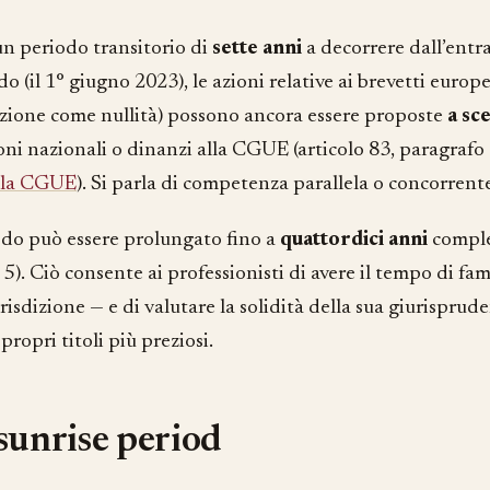
n periodo transitorio di
sette anni
a decorrere dall’entra
do (il 1° giugno 2023), le azioni relative ai brevetti europei
azione come nullità) possono ancora essere proposte
a sce
oni nazionali o dinanzi alla CGUE (articolo 83, paragrafo 1
alla CGUE
). Si parla di competenza parallela o concorrent
odo può essere prolungato fino a
quattordici anni
comples
5). Ciò consente ai professionisti di avere il tempo di fam
isdizione — e di valutare la solidità della sua giurisprud
 propri titoli più preziosi.
sunrise period