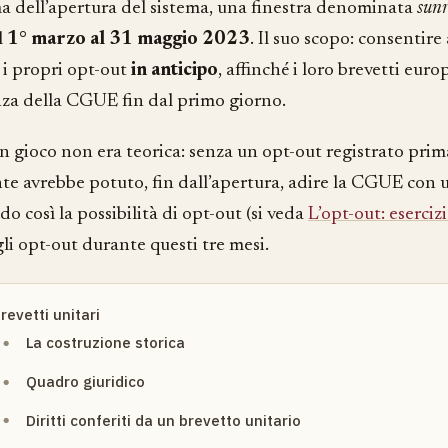
a dell’apertura del sistema, una finestra denominata
sunr
l
1° marzo al 31 maggio 2023
. Il suo scopo: consentire a
 i propri opt-out
in anticipo
, affinché i loro brevetti euro
a della CGUE fin dal primo giorno.
in gioco non era teorica: senza un opt-out registrato prim
te avrebbe potuto, fin dall’apertura, adire la CGUE con u
o così la possibilità di opt-out (si veda
L’opt-out: esercizi
gli opt-out durante questi tre mesi.
revetti unitari
La costruzione storica
Quadro giuridico
Diritti conferiti da un brevetto unitario