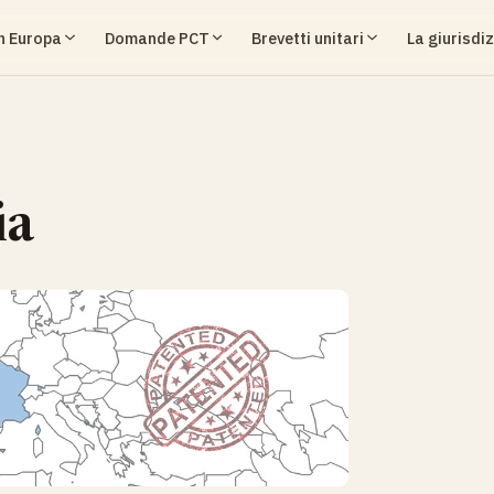
in Europa
Domande PCT
Brevetti unitari
La giurisdiz
ia