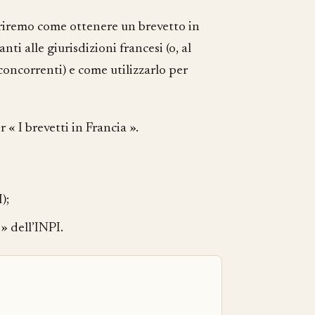
priremo come ottenere un brevetto in
i alle giurisdizioni francesi (o, al
 concorrenti) e come utilizzarlo per
« I brevetti in Francia ».
);
» dell’INPI.