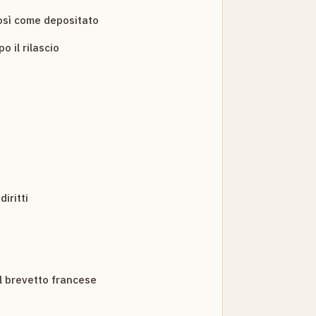
così come depositato
 il rilascio
iritti
l brevetto francese