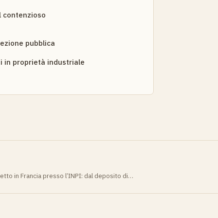
el contenzioso
pezione pubblica
 in proprietà industriale
tto in Francia presso l’INPI: dal deposito di…