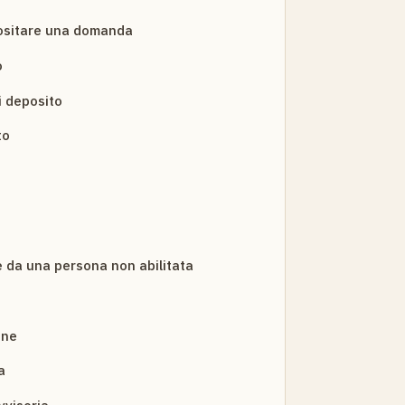
ositare una domanda
o
i deposito
to
 da una persona non abilitata
one
a