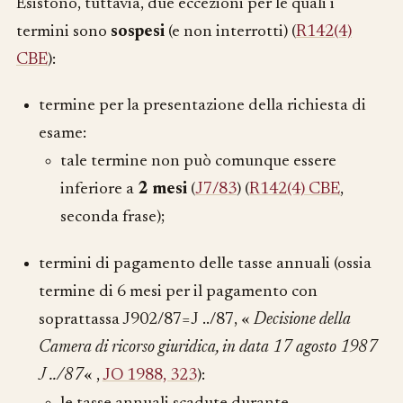
Esistono, tuttavia, due eccezioni per le quali i
termini sono
sospesi
(e non interrotti) (
R142(4)
CBE
):
termine per la presentazione della richiesta di
esame:
tale termine non può comunque essere
inferiore a
2 mesi
(
J7/83
) (
R142(4) CBE
,
seconda frase);
termini di pagamento delle tasse annuali (ossia
termine di 6 mesi per il pagamento con
soprattassa J902/87=J ../87, «
Decisione della
Camera di ricorso giuridica, in data 17 agosto 1987
J ../87
« ,
JO 1988, 323
):