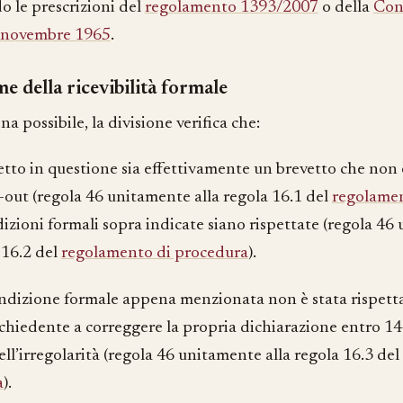
o le prescrizioni del
regolamento 1393/2007
o della
Con
 novembre 1965
.
e della ricevibilità formale
 possibile, la divisione verifica che:
vetto in questione sia effettivamente un brevetto che non 
-out (regola 46 unitamente alla regola 16.1 del
regolamen
dizioni formali sopra indicate siano rispettate (regola 46
 16.2 del
regolamento di procedura
).
ndizione formale appena menzionata non è stata rispettat
richiedente a correggere la propria dichiarazione entro 14
ell’irregolarità (regola 46 unitamente alla regola 16.3 del
a
).