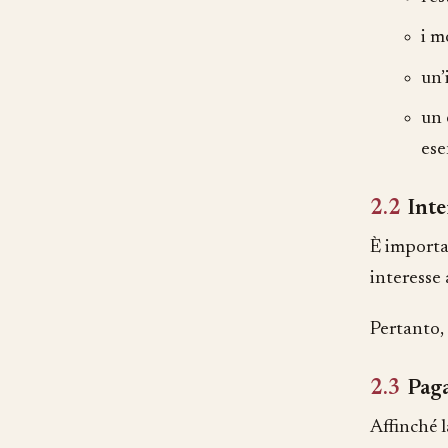
i m
un’
un 
ese
2.2
Inte
È importa
interesse 
Pertanto, 
2.3
Paga
Affinché l