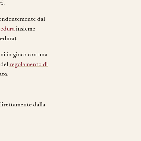
€.
ipendentemente dal
cedura
insieme
cedura).
nni in gioco con una
 del
regolamento di
ato.
direttamente dalla