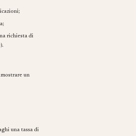
dicazioni;
a;
a richiesta di
).
dimostrare un
paghi una tassa di