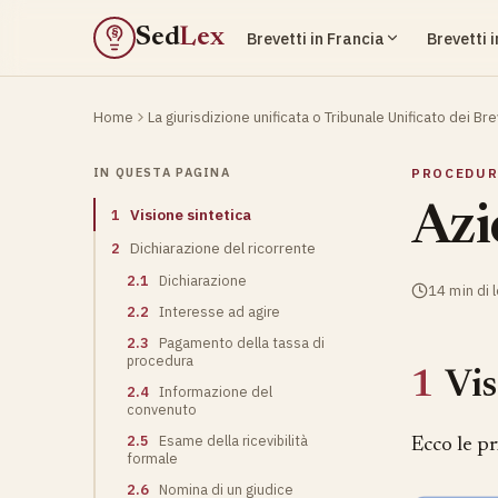
Sed
Lex
Brevetti in Francia
Brevetti 
§
Home
La giurisdizione unificata o Tribunale Unificato dei Bre
IN QUESTA PAGINA
PROCEDUR
Azi
1
Visione sintetica
2
Dichiarazione del ricorrente
2.1
Dichiarazione
14 min di 
2.2
Interesse ad agire
2.3
Pagamento della tassa di
procedura
1
Vis
2.4
Informazione del
convenuto
2.5
Esame della ricevibilità
Ecco le pr
formale
2.6
Nomina di un giudice