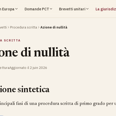
in Europa
Domande PCT
Brevetti unitari
La giurisdiz
vetti
Procedura scritta
Azione di nullità
A SCRITTA
one di nullità
lettura
Aggiornato il 2 juin 2026
ione sintetica
incipali fasi di una procedura scritta di primo grado per u