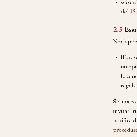
second
del 15
2.5
Esam
Non appena
Il bre
un opt
le con
regola
Se una co
invita il 
notifica d
procedur