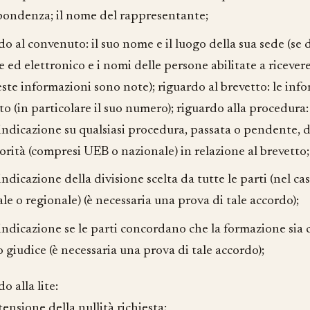
pondenza; il nome del rappresentante;
do al convenuto: il suo nome e il luogo della sua sede (se de
e ed elettronico e i nomi delle persone abilitate a riceve
este informazioni sono note); riguardo al brevetto: le info
to (in particolare il suo numero); riguardo alla procedura:
indicazione su qualsiasi procedura, passata o pendente, d
orità (compresi UEB o nazionale) in relazione al brevetto;
indicazione della divisione scelta da tutte le parti (nel ca
ale o regionale) (è necessaria una prova di tale accordo);
indicazione se le parti concordano che la formazione sia
o giudice (è necessaria una prova di tale accordo);
o alla lite:
stensione della nullità richiesta;