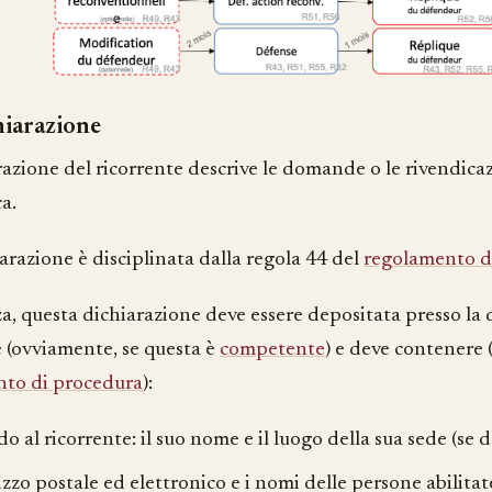
hiarazione
razione del ricorrente descrive le domande o le rivendicaz
a.
arazione è disciplinata dalla regola 44 del
regolamento d
a, questa dichiarazione deve essere depositata presso la d
e (ovviamente, se questa è
competente
) e deve contenere 
to di procedura
):
o al ricorrente: il suo nome e il luogo della sua sede (se de
rizzo postale ed elettronico e i nomi delle persone abilitate