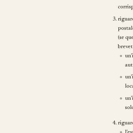
corris
riguar
postal
(se qu
brevet
un’
aut
un’
loc
un’
sol
riguard
l’e