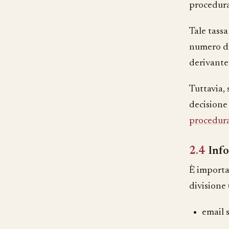
procedura
Tale tass
numero di 
derivante 
Tuttavia, 
decisione
procedur
2.4
Inf
È importa
divisione
email s