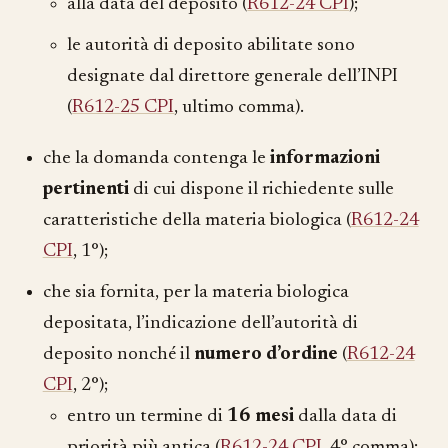
alla data del deposito (
R612-24 CPI
);
le autorità di deposito abilitate sono
designate dal direttore generale dell’INPI
(
R612-25 CPI
, ultimo comma).
che la domanda contenga le
informazioni
pertinenti
di cui dispone il richiedente sulle
caratteristiche della materia biologica (
R612-24
CPI
, 1°);
che sia fornita, per la materia biologica
depositata, l’indicazione dell’autorità di
deposito nonché il
numero d’ordine
(
R612-24
CPI
, 2°);
entro un termine di
16 mesi
dalla data di
priorità più antica (
R612-24 CPI
, 4° comma);