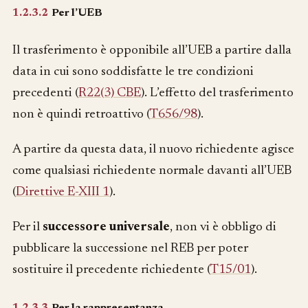
1.2.3.2
Per l’UEB
Il trasferimento è opponibile all’UEB a partire dalla
data in cui sono soddisfatte le tre condizioni
precedenti (
R22(3) CBE
). L’effetto del trasferimento
non è quindi retroattivo (
T656/98
).
A partire da questa data, il nuovo richiedente agisce
come qualsiasi richiedente normale davanti all’UEB
(
Direttive E-XIII 1
).
Per il
successore universale
, non vi è obbligo di
pubblicare la successione nel REB per poter
sostituire il precedente richiedente (
T15/01
).
1.2.3.3
Per la rappresentanza