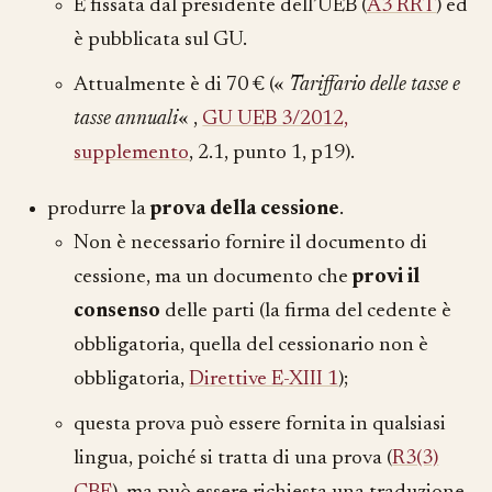
È fissata dal presidente dell’UEB (
A3 RRT
) ed
è pubblicata sul GU.
Attualmente è di
70 €
(«
Tariffario delle tasse e
tasse annuali
« ,
GU UEB 3/2012,
supplemento
, 2.1, punto 1, p19).
produrre la
prova della cessione
.
Non è necessario fornire il documento di
cessione, ma un documento che
provi il
consenso
delle parti (la firma del cedente è
obbligatoria, quella del cessionario non è
obbligatoria,
Direttive E-XIII 1
);
questa prova può essere fornita in qualsiasi
lingua, poiché si tratta di una prova (
R3(3)