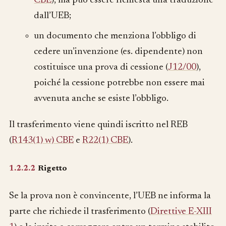
CBE
), ma può essere richiesta una traduzione
dall’UEB;
un documento che menziona l’obbligo di
cedere un’invenzione (es. dipendente) non
costituisce una prova di cessione (
J12/00
),
poiché la cessione potrebbe non essere mai
avvenuta anche se esiste l’obbligo.
Il trasferimento viene quindi iscritto nel REB
(
R143(1) w) CBE
e
R22(1) CBE
).
1.2.2.2
Rigetto
Se la prova non è convincente, l’UEB ne informa la
parte che richiede il trasferimento (
Direttive E-XIII