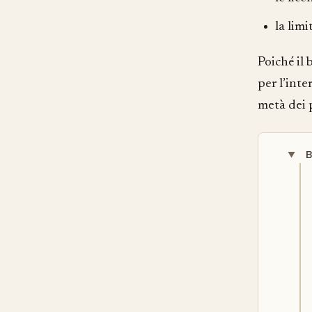
la limi
Poiché il
per l’inte
metà dei 
B