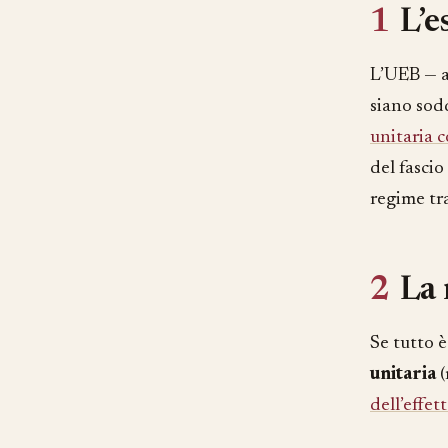
1
L’e
L’UEB — al
siano sodd
unitaria 
del fascio
regime tra
2
La 
Se tutto è
unitaria
(
dell’effett