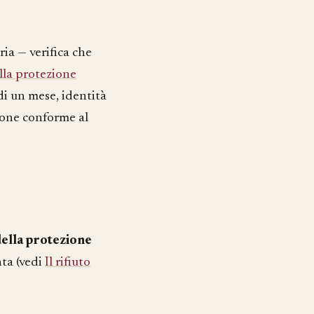
ia — verifica che
alla protezione
di un mese, identità
zione conforme al
della protezione
nta (vedi
Il rifiuto