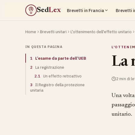
Sed
Lex
Brevetti in Francia
Brevetti 
§
Home
Brevetti unitari
L'ottenimento dell'effetto unitario
IN QUESTA PAGINA
L'OTTENI
La 
1
L’esame da parte dell’UEB
2
La registrazione
2.1
Un effetto retroattivo
2 min di le
3
Il Registro della protezione
unitaria
Una volta 
passaggio
unitario.