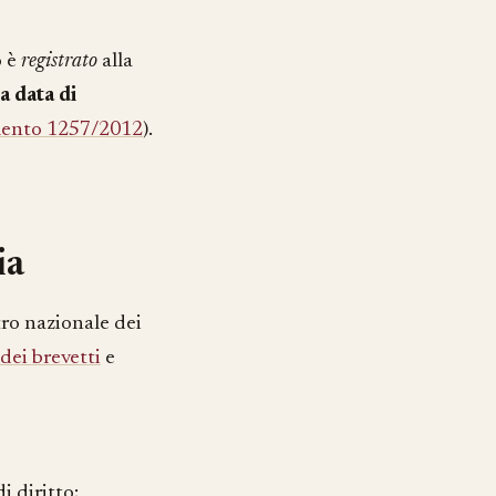
o è
registrato
alla
la data di
mento 1257/2012
).
ia
tro nazionale dei
dei brevetti
e
i diritto;