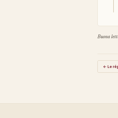
Buona lett
← Le rég