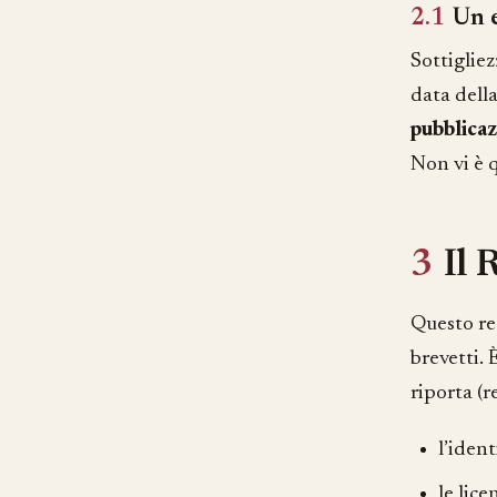
2.1
Un e
Sottigliez
data della
pubblicaz
Non vi è q
3
Il 
Questo reg
brevetti.
riporta (r
l’ident
le lice