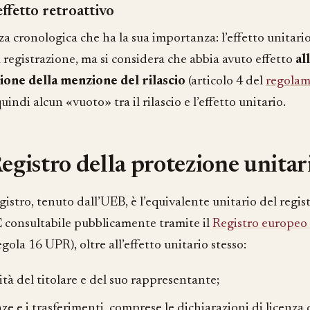
ffetto retroattivo
za cronologica che ha la sua importanza: l’effetto unitari
 registrazione, ma si considera che abbia avuto effetto
al
ione della menzione del rilascio
(articolo 4 del
regola
uindi alcun «vuoto» tra il rilascio e l’effetto unitario.
Registro della protezione unitar
istro, tenuto dall’UEB, è l’equivalente unitario del regis
 È consultabile pubblicamente tramite il
Registro europeo 
egola 16 UPR), oltre all’effetto unitario stesso:
ità del titolare e del suo rappresentante;
nze e i trasferimenti, comprese le dichiarazioni di licenza d