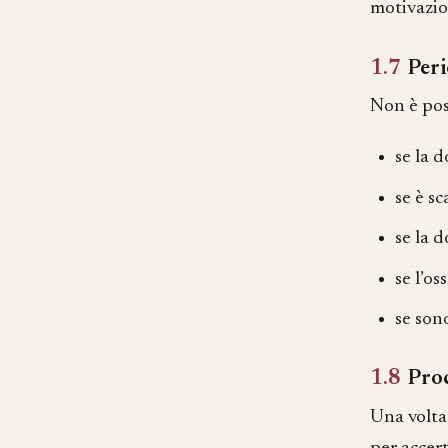
motivazio
1.7
Per
Non è pos
se la 
se è s
se la d
se l’o
se son
1.8
Pro
Una volta 