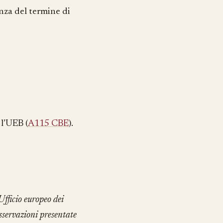
nza del termine di
 l’UEB (
A115 CBE
).
fficio europeo dei
osservazioni presentate