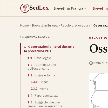
Sed
Lex
Brevetti in Francia
Brevetti 
§
Home
Brevetti in Europa
Regole di procedura
Osservazi
IN QUESTA PAGINA
REGOLE D
Oss
1
Osservazioni di terzi durante
la procedura PCT
1.1
Base legale
9 min di le
1.2
Identificazione
dell’osservante
1.3
Lingua e forma
1.3.1
Lingua
1.3.2
Forma
1.4
Rappresentanza
1.5
Soggetto che può
presentare osservazioni