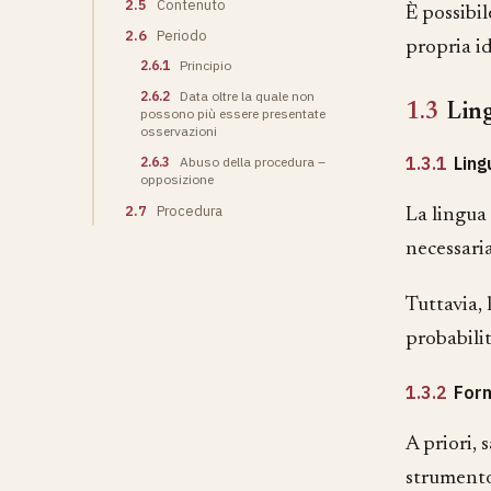
2.5
Contenuto
È possibi
2.6
Periodo
propria i
2.6.1
Principio
2.6.2
Data oltre la quale non
1.3
Lin
possono più essere presentate
osservazioni
1.3.1
Ling
2.6.3
Abuso della procedura –
opposizione
2.7
Procedura
La lingua
necessari
Tuttavia,
probabilit
1.3.2
For
A priori, 
strument