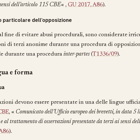
 sensi dell’articolo 115 CBE
« ,
GU 2017, A86
).
 particolare dell’opposizione
al fine di evitare abusi procedurali, sono considerate irrice
oni di terzi anonime durante una procedura di opposizion
le durante una procedura
inter-partes
(
T1336/09
).
gua e forma
ua
zioni devono essere presentate in una delle lingue uffici
 CBE
, «
Comunicato dell’Ufficio europeo dei brevetti, in data 5 
 e al trattamento di osservazioni presentate da terzi ai sensi d
 A86
).