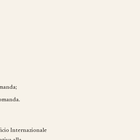
omanda;
 domanda.
ficio Internazionale