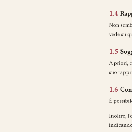
1.4
Rap
Non sembr
vede su qu
1.5
Sogg
A priori, 
suo rappr
1.6
Con
È possibil
Inoltre, 
indicando 