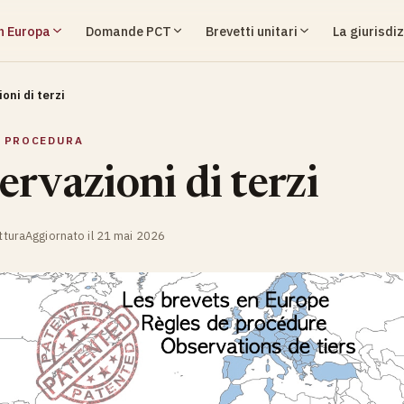
in Europa
Domande PCT
Brevetti unitari
La giurisdiz
oni di terzi
I PROCEDURA
ervazioni di terzi
ttura
Aggiornato il 21 mai 2026