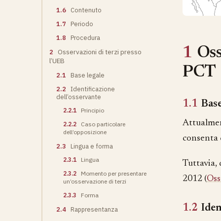
1.6
Contenuto
1.7
Periodo
1.8
Procedura
1
Oss
2
Osservazioni di terzi presso
l’UEB
PCT
2.1
Base legale
2.2
Identificazione
dell’osservante
1.1
Base
2.2.1
Principio
Attualmen
2.2.2
Caso particolare
dell’opposizione
consenta 
2.3
Lingua e forma
2.3.1
Lingua
Tuttavia, 
2.3.2
Momento per presentare
2012 (
Oss
un’osservazione di terzi
2.3.3
Forma
1.2
Iden
2.4
Rappresentanza