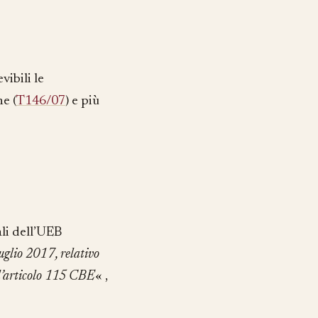
vibili le
e (
T146/07
) e più
ali dell’UEB
luglio 2017, relativo
ell’articolo 115 CBE
« ,