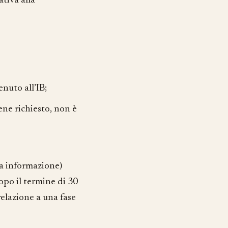
tiva alla
enuto all’IB;
ene richiesto, non è
sta informazione)
opo il termine di 30
relazione a una fase