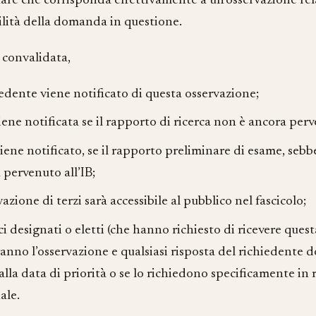
tare che corrisponda effettivamente a un’osservazione rela
ilità della domanda in questione.
 convalidata,
hiedente viene notificato di questa osservazione;
iene notificata se il rapporto di ricerca non è ancora perv
viene notificato, se il rapporto preliminare di esame, sebb
 pervenuto all’IB;
vazione di terzi sarà accessibile al pubblico nel fascicolo;
ici designati o eletti (che hanno richiesto di ricevere que
ranno l’osservazione e qualsiasi risposta del richiedente d
alla data di priorità o se lo richiedono specificamente in 
ale.