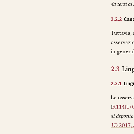
da terzi ai
2.2.2
Caso
Tuttavia, 
osservazi
in genera
2.3
Lin
2.3.1
Ling
Le osserva
(
R114(1)
al deposito
JO 2017,