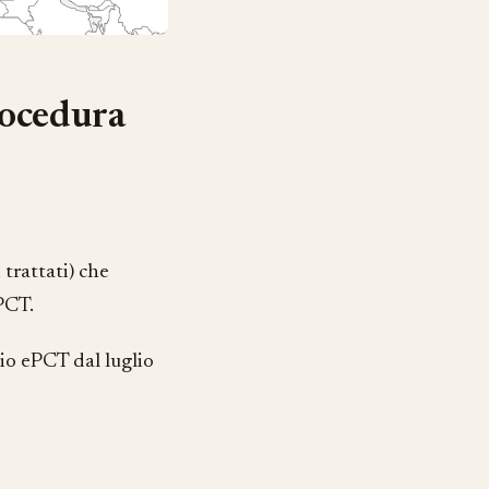
rocedura
trattati) che
PCT.
zio ePCT dal luglio