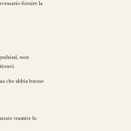
cessario fornire la
ualsiasi, non
tione).
ngua che abbia buone
entate tramite lo