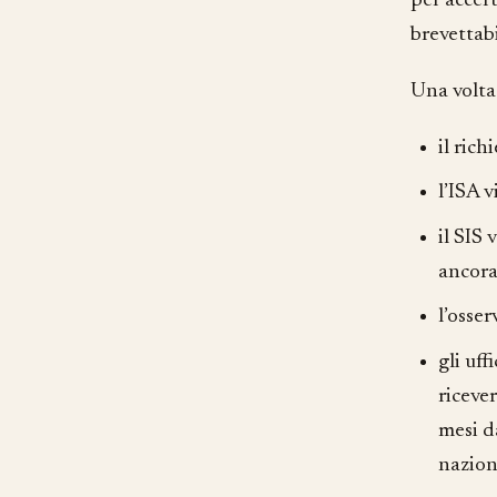
per accer
brevettab
Una volta
il ric
l’ISA v
il SIS 
ancora
l’osser
gli uff
riceve
mesi d
nazion