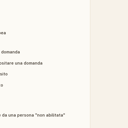
pea
a domanda
ositare una domanda
sito
to
 da una persona "non abilitata"