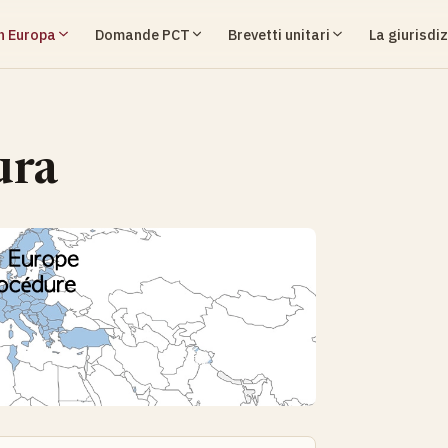
in Europa
Domande PCT
Brevetti unitari
La giurisdiz
ura