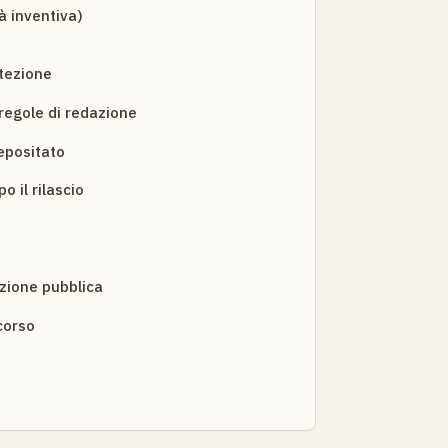
tà inventiva)
otezione
 regole di redazione
epositato
 il rilascio
ezione pubblica
corso