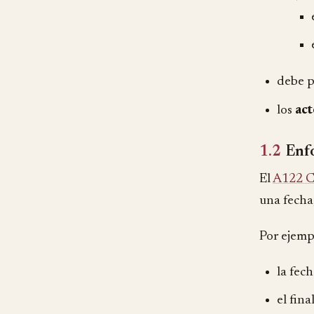
debe 
los
act
1.2
Enfo
El
A122 
una fecha,
Por ejempl
la fech
el fina