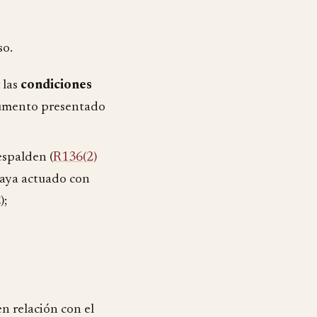
so.
 las
condiciones
cumento presentado
espalden (
R136(2)
 haya actuado con
E
);
n relación con el