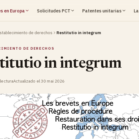
s en Europa
Solicitudes PCT
Patentes unitarias
La
stablecimiento de derechos
Restitutio in integrum
CIMIENTO DE DERECHOS
titutio in integrum
lectura
Actualizado el 30 mai 2026