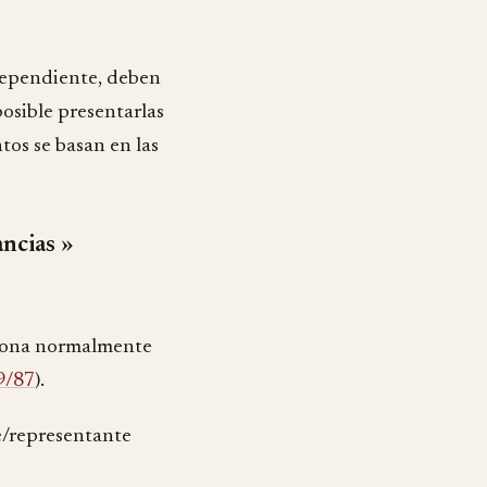
dependiente, deben
posible presentarlas
os se basan en las
ancias »
nciona normalmente
9/87
).
te/representante