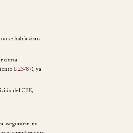
:
no se había visto
r cierta
iento (
J23/87
), ya
ición del CBE,
a asegurarse, en