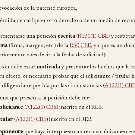
revocación de la patente europea,
pérdida de cualquier otro derecho o de un medio de recur
resentarse una petición
escrita
(
R136(1) CBE
) y respetar
rma
(firma, margen, etc.) de la
R50 CBE
, ya que es un do
riormente » (es decir, a la fecha de solicitud);
ición debe estar
motivada
y presentar los hechos que la r
 en efecto, es necesario probar que el solicitante / titular
 diligencia requerida por las circunstancias (
A122(1) CB
sona que presenta la petición debe ser:
olicitante
(
A122(1) CBE
) inscrito en el REB,
itular
(
A122(1) CBE
) inscrito en el REB,
oponente
que haya interpuesto un recurso, únicamente e