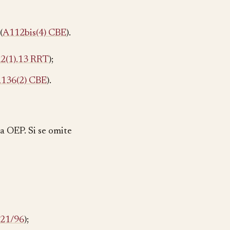
(
A112bis(4) CBE
).
2(1).13 RRT
);
136(2) CBE
).
la OEP. Si se omite
J21/96
);