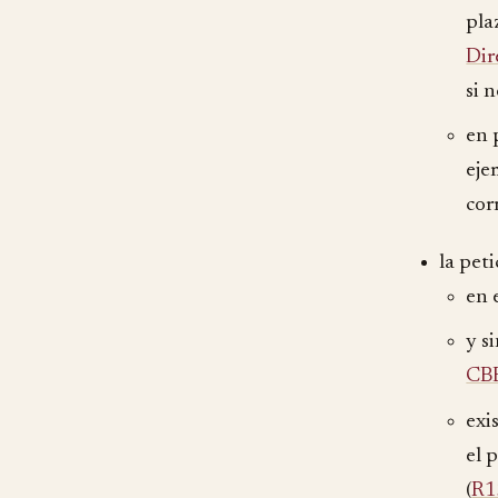
pla
Dir
si 
en 
eje
cor
la pet
en 
y s
CB
exi
el 
(
R1