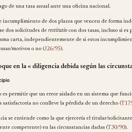
ago de una tasa anual ante una oficina nacional.
e incumplimiento de dos plazos que vencen de forma in
se dos solicitudes de
restitutio
con dos tasas, incluso si es 
sma carta, independientemente de si estos incumplimient
usas/motivos o no (
J26/95
).
que en la « diligencia debida según las circunst
cipio
vo es permitir que un error aislado en un sistema que fu
 satisfactoria no conlleve la pérdida de un derecho (
T17
cia se entiende como la que ejercería el titular/solicitan
nte competente) en las circunstancias dadas (
T30/90
).