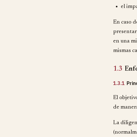
el imp
En caso d
presentar
en una mi
mismas ca
1.3
Enfo
1.3.1
Prin
El objeti
de manera
La diligen
(normalme