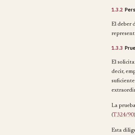
1.3.2
Pers
El deber d
represent
1.3.3
Prue
El solicit
decir, em
suficient
extraordi
La prueba 
(
T324/90
Esta dilig