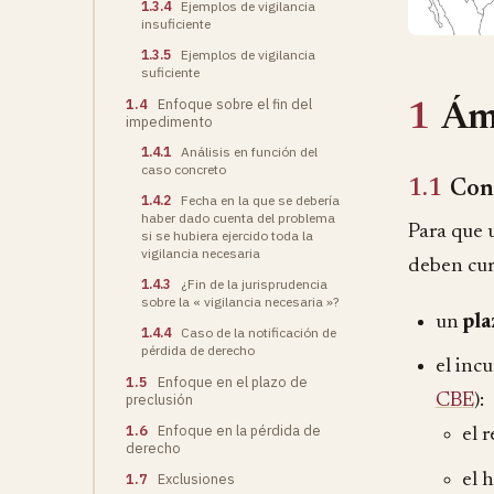
1.3.4
Ejemplos de vigilancia
insuficiente
1.3.5
Ejemplos de vigilancia
suficiente
1.4
Enfoque sobre el fin del
1
Ámb
impedimento
1.4.1
Análisis en función del
caso concreto
1.1
Con
1.4.2
Fecha en la que se debería
haber dado cuenta del problema
Para que
si se hubiera ejercido toda la
vigilancia necesaria
deben cum
1.4.3
¿Fin de la jurisprudencia
sobre la « vigilancia necesaria »?
un
pla
1.4.4
Caso de la notificación de
pérdida de derecho
el inc
1.5
Enfoque en el plazo de
preclusión
CBE
):
1.6
Enfoque en la pérdida de
el 
derecho
el 
1.7
Exclusiones