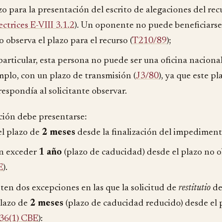
zo para la presentación del escrito de alegaciones del recu
ectrices E-VIII 3.1.2
). Un oponente no puede beneficiarse 
no observa el plazo para el recurso (
T210/89
);
particular, esta persona no puede ser una oficina nacional
mplo, con un plazo de transmisión (
J3/80
), ya que este p
respondía al solicitante observar.
ición debe presentarse:
el plazo de
2 meses
desde la finalización del impediment
in exceder
1 año
(plazo de caducidad) desde el plazo no o
E
).
sten dos excepciones en las que la solicitud de
restitutio
de
plazo de
2 meses
(plazo de caducidad reducido) desde el
36(1) CBE
):