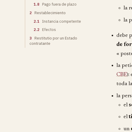
1.8
Pago fuera de plazo
la 
2
Restablecimiento
la 
2.1
Instancia competente
2.2
Efectos
debe p
3
Restitutio por un Estado
contratante
de fo
« poste
la pet
CBE
):
toda la
la per
el
s
el
t
un