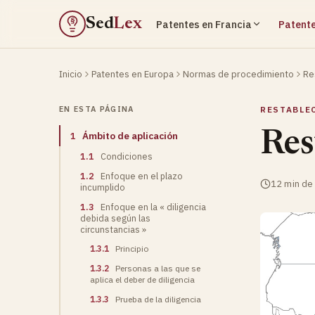
Sed
Lex
Patentes en Francia
Patente
§
Inicio
Patentes en Europa
Normas de procedimiento
Re
EN ESTA PÁGINA
RESTABLE
Res
1
Ámbito de aplicación
1.1
Condiciones
1.2
Enfoque en el plazo
12 min de 
incumplido
1.3
Enfoque en la « diligencia
debida según las
circunstancias »
1.3.1
Principio
1.3.2
Personas a las que se
aplica el deber de diligencia
1.3.3
Prueba de la diligencia