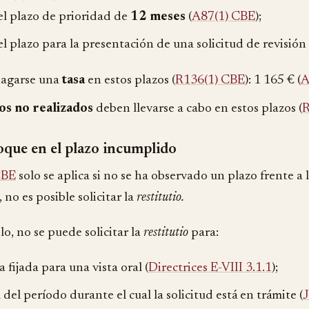
el plazo de prioridad de
12 meses
(
A87(1) CBE
);
el plazo para la presentación de una solicitud de revisión 
pagarse una
tasa
en estos plazos (
R136(1) CBE
):
1 165 €
(
A
os no realizados
deben llevarse a cabo en estos plazos (
R
que en el plazo incumplido
CBE
solo se aplica si no se ha observado un plazo frente a 
 no es posible solicitar la
restitutio.
o, no se puede solicitar la
restitutio
para:
a fijada para una vista oral (
Directrices E-VIII 3.1.1
);
l del período durante el cual la solicitud está en trámite (