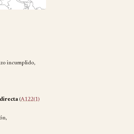
lazo incumplido,
directa
(
A122(1)
ón,