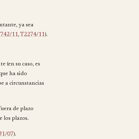
entante, ya sea
742/11
,
T2274/11
).
e (en su caso, es
que ha sido
e a circunstancias
 fuera de plazo
 los plazos.
J1/07
).