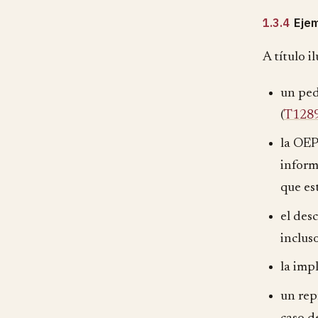
1.3.4
Ejem
A título i
un ped
(
T128
la OEP
inform
que es
el des
inclus
la imp
un rep