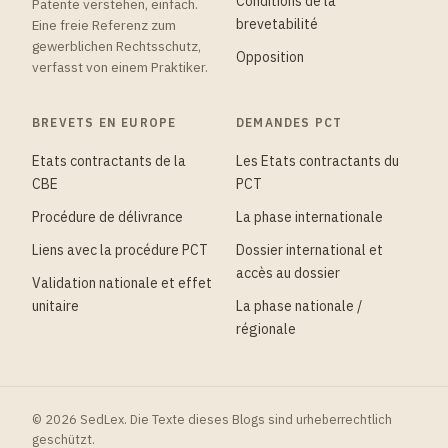
Conditions de la
Patente verstehen, einfach.
brevetabilité
Eine freie Referenz zum
gewerblichen Rechtsschutz,
Opposition
verfasst von einem Praktiker.
BREVETS EN EUROPE
DEMANDES PCT
Etats contractants de la
Les Etats contractants du
CBE
PCT
Procédure de délivrance
La phase internationale
Liens avec la procédure PCT
Dossier international et
accès au dossier
Validation nationale et effet
unitaire
La phase nationale /
régionale
© 2026 SedLex. Die Texte dieses Blogs sind urheberrechtlich
geschützt.