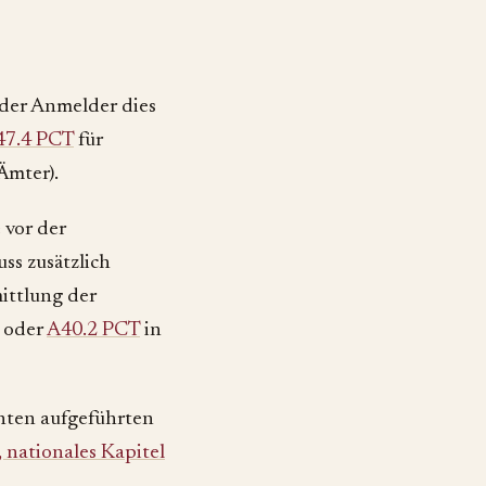
 der Anmelder dies
47.4 PCT
für
Ämter).
 vor der
ss zusätzlich
ittlung der
oder
A40.2 PCT
in
unten aufgeführten
 nationales Kapitel