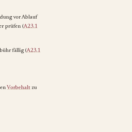
ldung vor Ablauf
r prüfen (
A23.1
ühr fällig (
A23.1
nen
Vorbehalt
zu