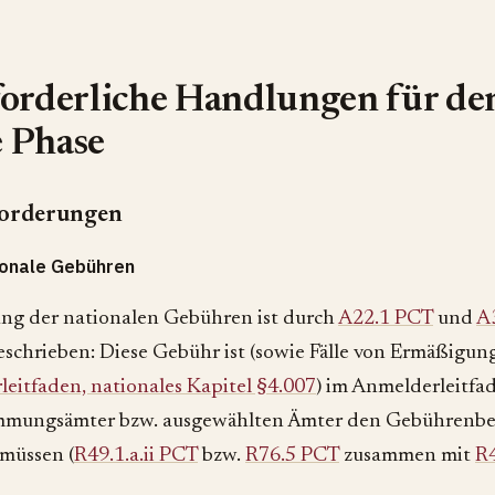
orderliche Handlungen für den
e Phase
orderungen
ionale Gebühren
ng der nationalen Gebühren ist durch
A22.1 PCT
und
A
schrieben: Diese Gebühr ist (sowie Fälle von Ermäßigung
eitfaden, nationales Kapitel §4.007
) im Anmelderleitfa
immungsämter bzw. ausgewählten Ämter den Gebührenbe
 müssen (
R49.1.a.ii PCT
bzw.
R76.5 PCT
zusammen mit
R4