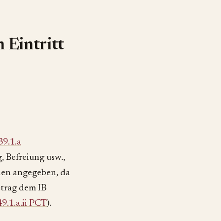
 Eintritt
39.1.a
, Befreiung usw.,
den angegeben, da
trag dem IB
9.1.a.ii PCT
).