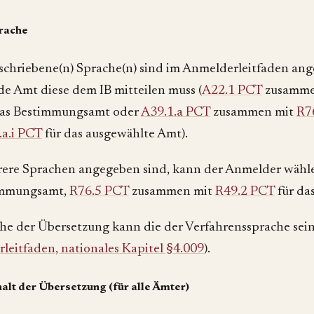
rache
schriebene(n) Sprache(n) sind im Anmelderleitfaden ang
de Amt diese dem IB mitteilen muss (
A22.1 PCT
zusamme
das Bestimmungsamt oder
A39.1.a PCT
zusammen mit
R7
.a.i PCT
für das ausgewählte Amt).
rere Sprachen angegeben sind, kann der Anmelder wähle
immungsamt,
R76.5 PCT
zusammen mit
R49.2 PCT
für da
he der Übersetzung kann die der Verfahrenssprache sei
leitfaden, nationales Kapitel §4.009
).
halt der Übersetzung (für alle Ämter)