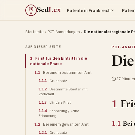
Sed
Lex
Patente in Frankreich
Patent
§
Startseite
PCT-Anmeldungen
Die nationale/regionale P
AUF DIESER SEITE
PCT-ANME
Die
1
Frist für den Eintritt in die
nationale Phase
1.1
Bei einem bestimmten Amt
27 Minute
1.1.1
Grundsatz
1.1.2
Bestimmte Staaten mit
Vorbehalt
1
Fri
1.1.3
Längere Frist
1.1.4
Erinnerung / keine
Erinnerung
1.1
Bei
1.2
Bei einem gewählten Amt
1.2.1
Grundsatz