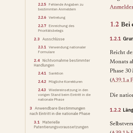
2.2.5
Fehlende Angaben zu
Anmelder,
bestimmten Anmeldern
2.2.6
Vertretung
1.2
Bei
2.2.7
Einreichung des
Prioritätsbelegs
1.2.1
Gru
2.3
Ausschlüsse
2.3.1
Verwendung nationaler
Formulare
Reicht de
2.4
Nichtvornahme bestimmter
Monats ab
Handlungen
Phase 30 
2.4.1
Sanktion
(
A39.1.a 
2.4.2
Mögliche Korrekturen
2.4.3
Wiedereinsetzung in den
vorigen Stand beim Eintritt in die
Die natio
nationale Phase
3
Anwendbare Bestimmungen
1.2.2
Läng
nach Eintritt in die nationale Phase
3.1
Materielle
Selbstver
Patentierungsvoraussetzungen