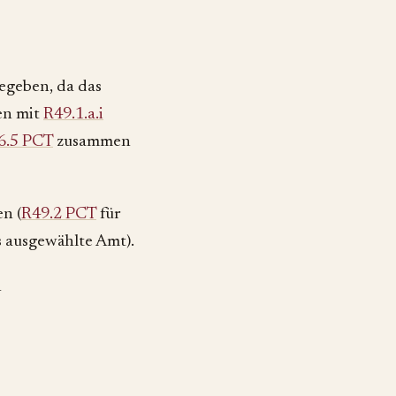
egeben, da das
n mit
R49.1.a.i
6.5 PCT
zusammen
n (
R49.2 PCT
für
s ausgewählte Amt).
n