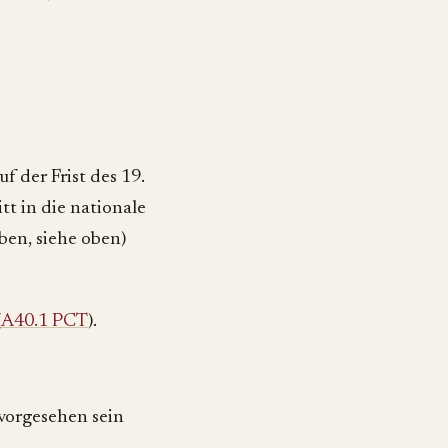
f der Frist des 19.
tt in die nationale
ben, siehe oben)
(
A40.1 PCT
).
 vorgesehen sein