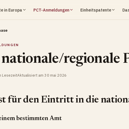
e in Europa
PCT-Anmeldungen
Einheitspatente
Das
hase
LDUNGEN
 nationale/regionale 
n Lesezeit
Aktualisiert am 30 mai 2026
st für den Eintritt in die natio
 einem bestimmten Amt