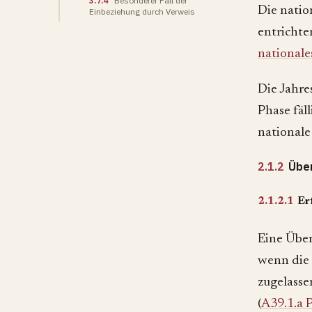
3.7.4
Besonderer Fall der
Die natio
Einbeziehung durch Verweis
entrichte
nationale
Die Jahre
Phase fäll
nationale
2.1.2
Übe
2.1.2.1
Er
Eine Über
wenn die
zugelassen
(
A39.1.a 