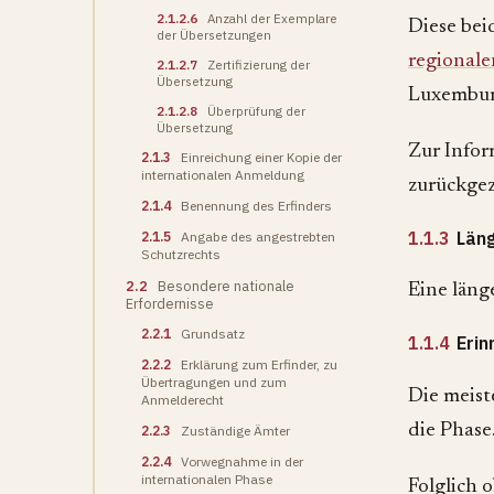
2.1.2.6
Anzahl der Exemplare
Diese bei
der Übersetzungen
regionale
2.1.2.7
Zertifizierung der
Übersetzung
Luxemburg
2.1.2.8
Überprüfung der
Übersetzung
Zur Infor
2.1.3
Einreichung einer Kopie der
internationalen Anmeldung
zurückge
2.1.4
Benennung des Erfinders
1.1.3
Läng
2.1.5
Angabe des angestrebten
Schutzrechts
2.2
Besondere nationale
Eine läng
Erfordernisse
2.2.1
Grundsatz
1.1.4
Erin
2.2.2
Erklärung zum Erfinder, zu
Übertragungen und zum
Die meist
Anmelderecht
die Phase
2.2.3
Zuständige Ämter
2.2.4
Vorwegnahme in der
internationalen Phase
Folglich 