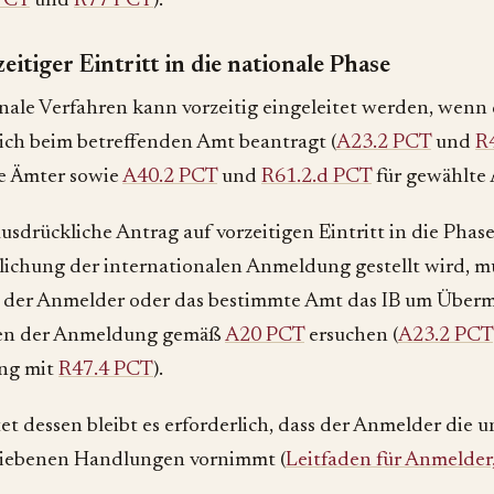
PCT
und
R77 PCT
).
eitiger Eintritt in die nationale Phase
nale Verfahren kann vorzeitig eingeleitet werden, wenn
ich beim betreffenden Amt beantragt (
A23.2 PCT
und
R
e Ämter sowie
A40.2 PCT
und
R61.2.d PCT
für gewählte 
ausdrückliche Antrag auf vorzeitigen Eintritt in die Phase
lichung der internationalen Anmeldung gestellt wird, mu
der Anmelder oder das bestimmte Amt das IB um Überm
en der Anmeldung gemäß
A20 PCT
ersuchen (
A23.2 PCT
ng mit
R47.4 PCT
).
t dessen bleibt es erforderlich, dass der Anmelder die 
riebenen Handlungen vornimmt (
Leitfaden für Anmelder,