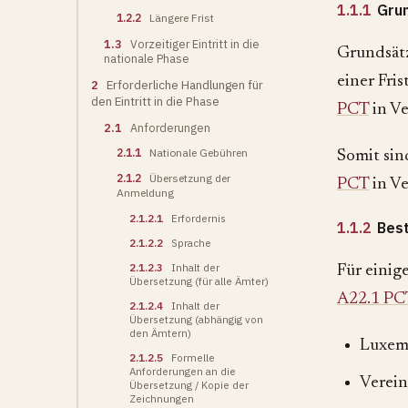
1.1.1
Gru
1.2.2
Längere Frist
1.3
Vorzeitiger Eintritt in die
Grundsätz
nationale Phase
einer Fri
2
Erforderliche Handlungen für
den Eintritt in die Phase
PCT
in V
2.1
Anforderungen
2.1.1
Nationale Gebühren
Somit sin
2.1.2
Übersetzung der
PCT
in V
Anmeldung
2.1.2.1
Erfordernis
1.1.2
Best
2.1.2.2
Sprache
2.1.2.3
Inhalt der
Für einig
Übersetzung (für alle Ämter)
A22.1 PC
2.1.2.4
Inhalt der
Übersetzung (abhängig von
den Ämtern)
Luxem
2.1.2.5
Formelle
Anforderungen an die
Verein
Übersetzung / Kopie der
Zeichnungen