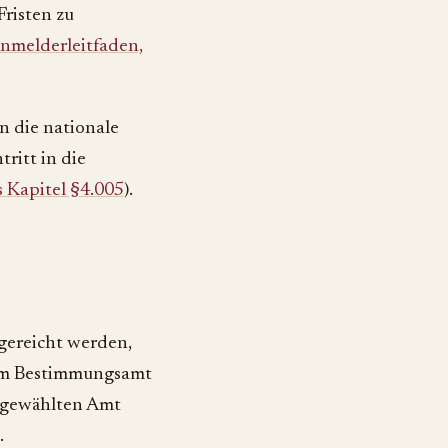
risten zu
nmelderleitfaden,
n die nationale
tritt in die
 Kapitel §4.005
).
gereicht werden,
vom Bestimmungsamt
sgewählten Amt
.