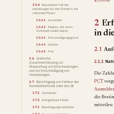
§3.004
).
3.5.4
Besonderer Fall der
Handlungen für den Eintritt in die
nationale Phase
3.5.4.1
Grundsatz
2
Erf
3.5.4.2
Staaten, die einen
Vorbehalt erklärt haben
in di
3.5.4.3
Entschuldigungsgrund
3.5.4.4
Gebühr
2.1
Anf
3.5.4.5
Frist
3.6
Grafische
2.1.1
Nat
Zusammenfassung zur
Überprüfung von Entscheidungen
und zur Entschuldigung von
Die Zahlu
Verspätungen
PCT
vorge
3.7
Berichtigung von Fehlern der
Anmeldebehörde oder des IB
Anmelderl
3.7.1
Grundsatz
die Best
3.7.2
Korrigierbare Fehler
mitteilen
3.7.3
Berichtigungsverfahren