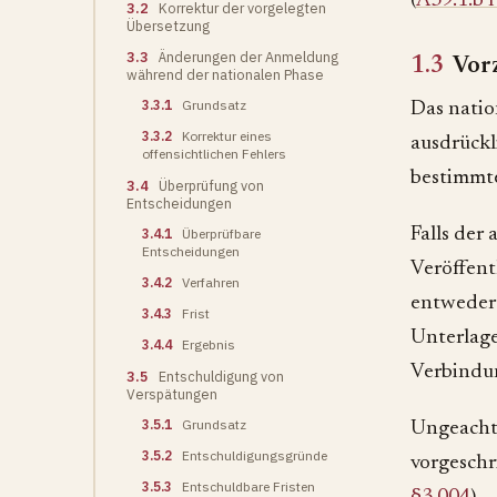
(
A39.1.b 
3.2
Korrektur der vorgelegten
Übersetzung
3.3
Änderungen der Anmeldung
1.3
Vorz
während der nationalen Phase
3.3.1
Grundsatz
Das natio
3.3.2
Korrektur eines
ausdrückl
offensichtlichen Fehlers
bestimmt
3.4
Überprüfung von
Entscheidungen
Falls der 
3.4.1
Überprüfbare
Entscheidungen
Veröffent
3.4.2
Verfahren
entweder 
3.4.3
Frist
Unterlag
3.4.4
Ergebnis
Verbindu
3.5
Entschuldigung von
Verspätungen
3.5.1
Grundsatz
Ungeachte
3.5.2
Entschuldigungsgründe
vorgesch
3.5.3
Entschuldbare Fristen